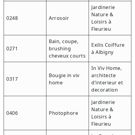
Jardinerie
Nature &
0248
Arrosoir
Loisirs à
Fleurieu
Bain, coupe,
Exilis Coiffure
0271
brushing
à Albigny
cheveux courts
In Viv Home,
Bougie in viv
architecte
0317
home
d’interieur et
decoration
Jardinerie
Nature &
0406
Photophore
Loisirs à
Fleurieu