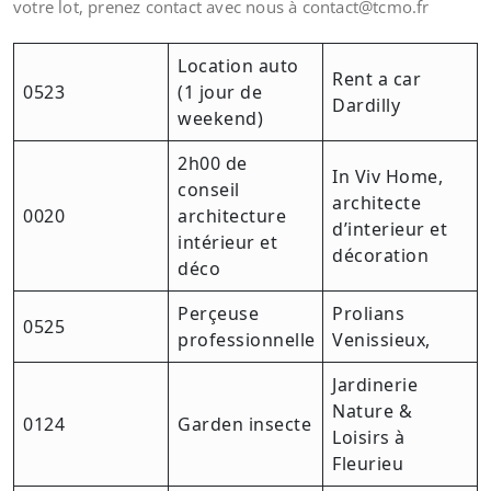
votre lot, prenez contact avec nous à contact@tcmo.fr
Location auto
Rent a car
0523
(1 jour de
Dardilly
weekend)
2h00 de
In Viv Home,
conseil
architecte
0020
architecture
d’interieur et
intérieur et
décoration
déco
Perçeuse
Prolians
0525
professionnelle
Venissieux,
Jardinerie
Nature &
0124
Garden insecte
Loisirs à
Fleurieu