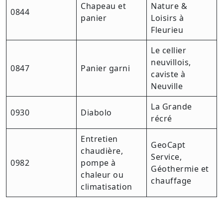
Chapeau et
Nature &
0844
panier
Loisirs à
Fleurieu
Le cellier
neuvillois,
0847
Panier garni
caviste à
Neuville
La Grande
0930
Diabolo
récré
Entretien
GeoCapt
chaudière,
Service,
0982
pompe à
Géothermie et
chaleur ou
chauffage
climatisation