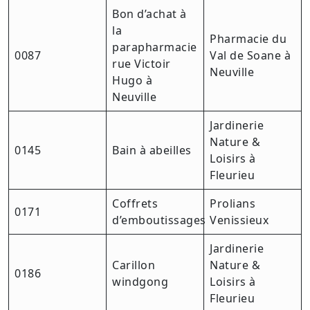
Bon d’achat à
la
Pharmacie du
parapharmacie
0087
Val de Soane à
rue Victoir
Neuville
Hugo à
Neuville
Jardinerie
Nature &
0145
Bain à abeilles
Loisirs à
Fleurieu
Coffrets
Prolians
0171
d’emboutissages
Venissieux
Jardinerie
Carillon
Nature &
0186
windgong
Loisirs à
Fleurieu