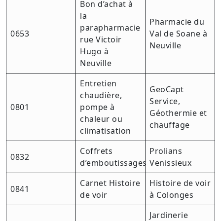
Bon d’achat à
la
Pharmacie du
parapharmacie
0653
Val de Soane à
rue Victoir
Neuville
Hugo à
Neuville
Entretien
GeoCapt
chaudière,
Service,
0801
pompe à
Géothermie et
chaleur ou
chauffage
climatisation
Coffrets
Prolians
0832
d’emboutissages
Venissieux
Carnet Histoire
Histoire de voir
0841
de voir
à Colonges
Jardinerie