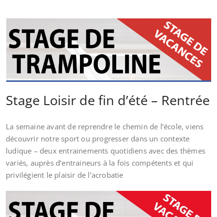
Stage Loisir de fin d’été – Rentrée
La semaine avant de reprendre le chemin de l’école, viens
découvrir notre sport ou progresser dans un contexte
ludique – deux entrainements quotidiens avec des thèmes
variés, auprès d’entraineurs à la fois compétents et qui
privilégient le plaisir de l’acrobatie